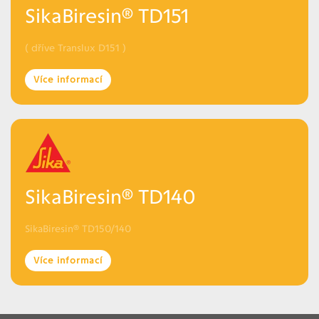
SikaBiresin® TD151
( dříve Translux D151 )
Více informací
SikaBiresin® TD140
SikaBiresin® TD150/140
Více informací