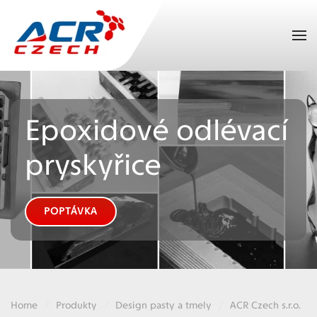
Přejít na hlavní obsah
Epoxidové odlévací
pryskyřice
POPTÁVKA
Home
Produkty
Design pasty a tmely
ACR Czech s.r.o.