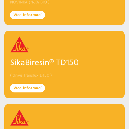
NOVINKA ( 16% BIO )
Více informací
SikaBiresin® TD150
( dříve Translux D150 )
Více informací