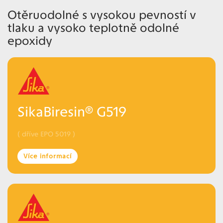
Otěruodolné s vysokou pevností v
tlaku a vysoko teplotně odolné
epoxidy
SikaBiresin® G519
( dříve EPO 5019 )
Více informací