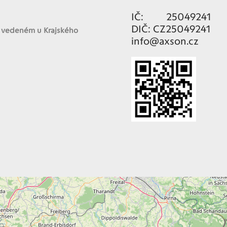
IČ: 25049241
DIČ: CZ25049241
u vedeném u Krajského
info@axson.cz