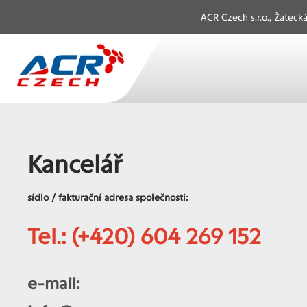
ACR Czech s.r.o., Žatec
Přejít na hlavní obsah
Kancelář
sídlo / fakturační adresa společnosti:
Tel.:
(+420) 604 269 152
e-mail: