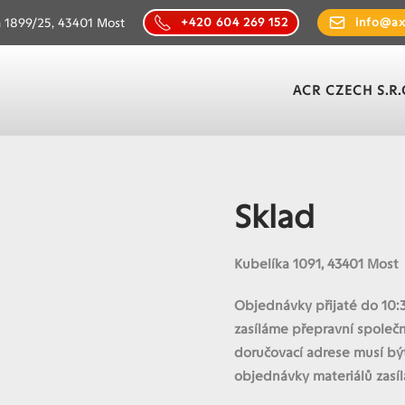
ká 1899/25, 43401 Most
+420 604 269 152
info@ax
ACR CZECH S.R.
Sklad
Kubelíka 1091, 43401 Most
Objednávky přijaté do 10:
zasíláme přepravní společ
doručovací adrese musí být
objednávky materiálů zasíl