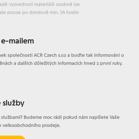
adě vyzvednutí materiálů osobně lze
, ale pouze po domluvě min. 24 hodin
 e-mailem
nek společnosti ACR Czech s.r.o a buďte tak informováni o
nách a dalších důležitých informacích hned z první ruky.
 služby
imi službami? Budeme moc rádi pokud nám napíšete Vaše
ou velkoobchodního prodeje.