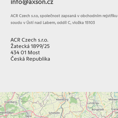
info@axson.cz
ACR Czech s.r.o
, společnost zapsaná v obchodním rejstřík
soudu v Ústí nad Labem, oddíl C, vložka 15103
ACR Czech s.r.o.
Žatecká 1899/25
434 01 Most
Česká Republika