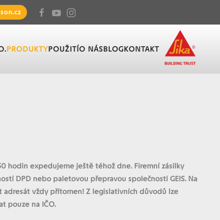
son.cz
O.
PRODUKTY
POUŽITÍ
O NÁS
BLOG
KONTAKT
30 hodin expedujeme ještě téhož dne.
Firemní zásilky
ností DPD nebo paletovou přepravou společnosti GEIS. Na
 adresát vždy přítomen! Z legislativních důvodů lze
at pouze na IČO.