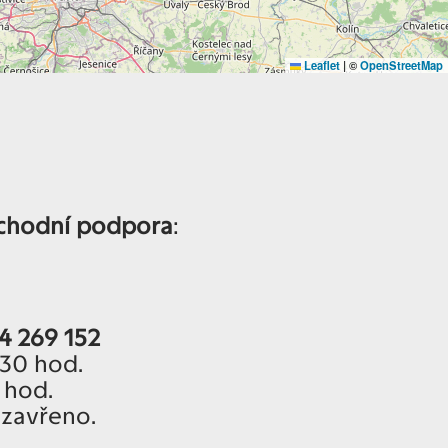
Leaflet
|
©
OpenStreetMap
bchodní podpora
:
4 269 152
.30 hod.
 hod.
 zavřeno.