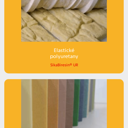
Elastické
polyuretany
SikaBiresin® UR