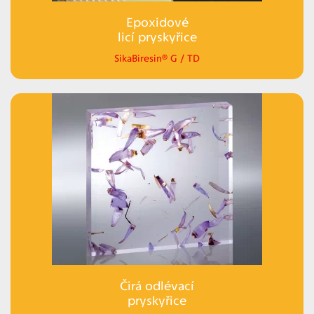
Epoxidové
licí pryskyřice
SikaBiresin® G / TD
Čirá odlévací
pryskyřice