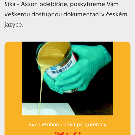
Sika - Axson odebíráte, poskytneme Vám
veškerou dostupnou dokumentaci v českém
jazyce.
Rychletuhnoucí licí polyuretany
SikaBiresin® F