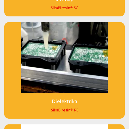
SikaBiresin® SC
Dielektrika
SikaBiresin® RE