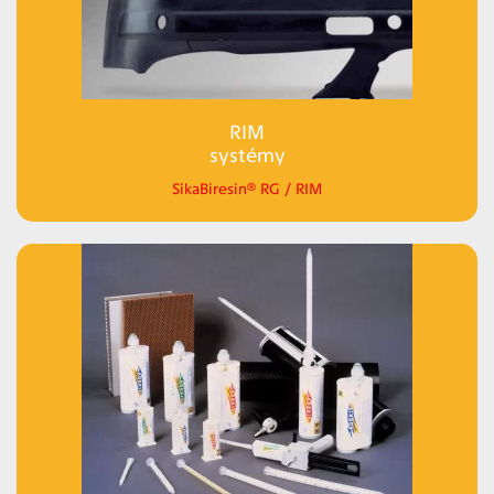
RIM
systémy
SikaBiresin® RG / RIM