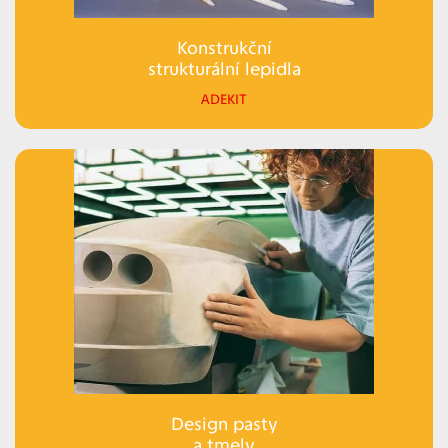
Konstrukční
strukturální lepidla
ADEKIT
Design pasty
a tmely