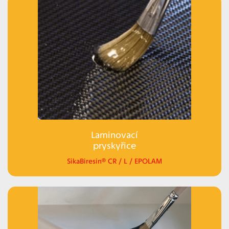
Laminovací
pryskyřice
SikaBiresin® CR / L / EPOLAM