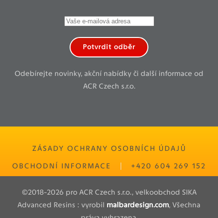
Potvrdit odběr
Odebírejte novinky, akční nabídky či další informace od
ACR Czech s.r.o.
ZÁSADY OCHRANY OSOBNÍCH ÚDAJŮ
OBCHODNÍ INFORMACE
+420 604 269 152
©2018-2026 pro ACR Czech s.r.o., velkoobchod SIKA
Advanced Resins : vyrobil
malbardesign.com
, Všechna
práva vyhrazena.