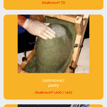
SikaBiresin® TD
Laminovací
pasty
SikaBiresin® L400 / L402