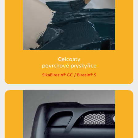
Gelcoaty
povrchové pryskyřice
SikaBiresin® GC / Biresin® S