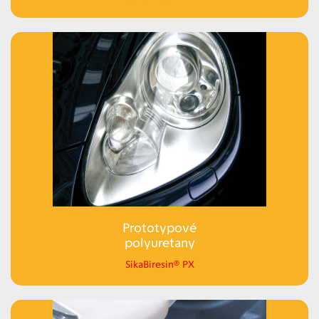
Prototypové
polyuretany
SikaBiresin® PX