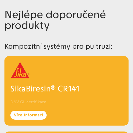
Nejlépe doporučené
produkty
Kompozitní systémy pro pultruzi:
SikaBiresin® CR141
DNV GL certifikace
Více Informací