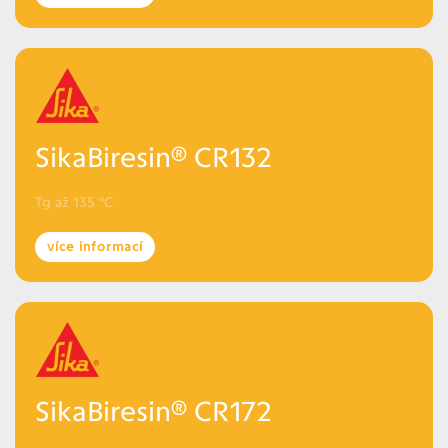
SikaBiresin® CR132
Tg až 135 °C
více informací
SikaBiresin® CR172