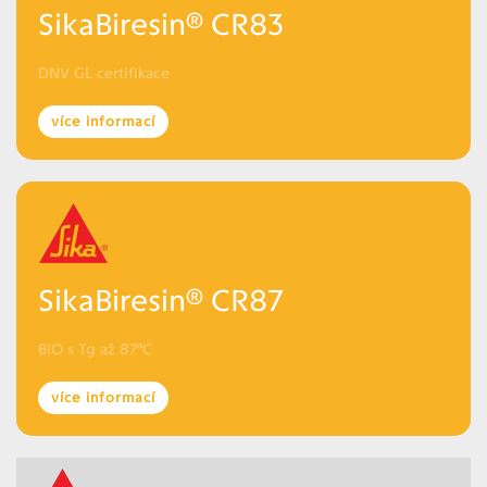
SikaBiresin® CR83
DNV GL certifikace
více informací
SikaBiresin® CR87
BIO s Tg až 87°C
více informací