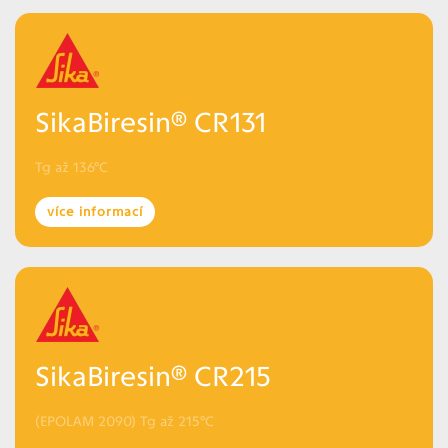
SikaBiresin® CR131
Tg až 136°C
více informací
SikaBiresin® CR215
(EPOLAM 2090) Tg až 215°C