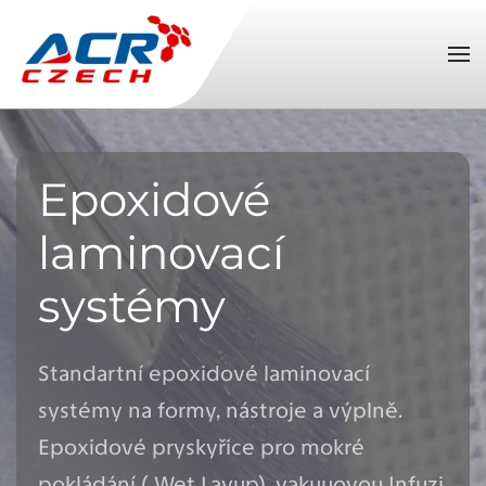
Přejít na hlavní obsah
Epoxidové
laminovací
systémy
Standartní epoxidové laminovací
systémy na formy, nástroje a výplně.
Epoxidové pryskyřice pro mokré
pokládání ( Wet Layup), vakuuovou Infuzi,