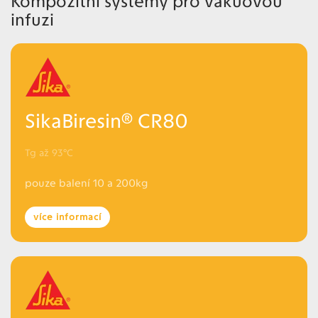
Kompozitní systémy pro vakuovou
infuzi
SikaBiresin® CR80
Tg až 93°C
pouze balení 10 a 200kg
více informací