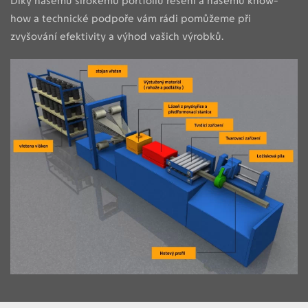
Díky našemu širokému portfoliu řešení a našemu know-
how a technické podpoře vám rádi pomůžeme při
zvyšování efektivity a výhod vašich výrobků.