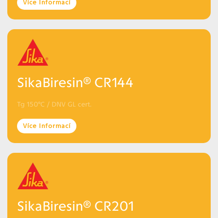
Více Informací
SikaBiresin® CR144
Tg 150°C / DNV GL cert.
Více Informací
SikaBiresin® CR201