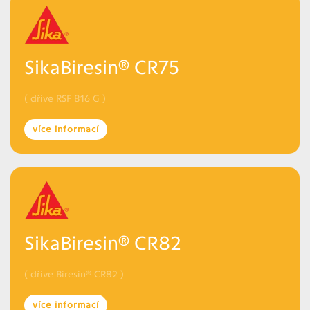
SikaBiresin® CR75
( dříve RSF 816 G )
více informací
SikaBiresin® CR82
( dříve Biresin® CR82 )
více informací