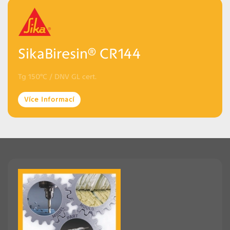
SikaBiresin® CR144
Tg 150°C / DNV GL cert.
Více Informací