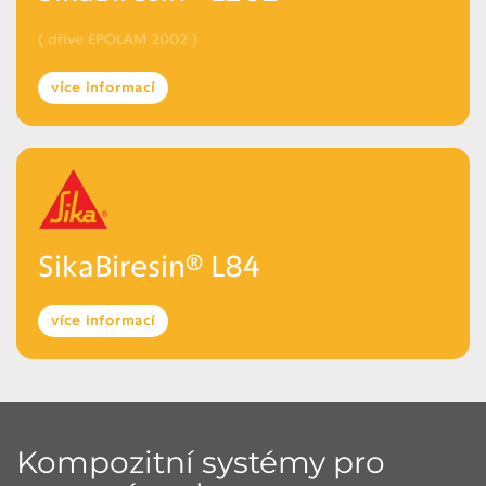
( dříve EPOLAM 2002 )
více informací
SikaBiresin® L84
více informací
Kompozitní systémy pro