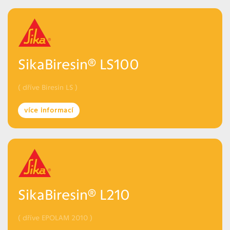
SikaBiresin® LS100
( dříve Biresin LS )
více informací
SikaBiresin® L210
( dříve EPOLAM 2010 )