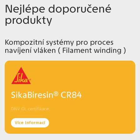
Nejlépe doporučené
produkty
Kompozitní systémy pro proces
navíjení vláken ( Filament winding )
SikaBiresin® CR84
DNV GL certifikace
Více Informací