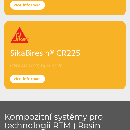
více informací
SikaBiresin® CR225
(EPOLAM 2092) Tg až 225°C
více informací
Kompozitní systémy pro
technologii RTM ( Resin