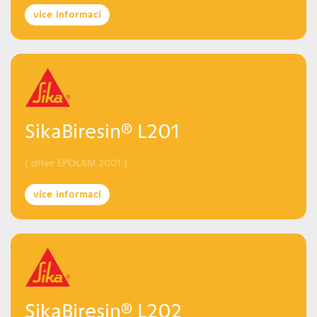
více informací
SikaBiresin® L201
( dříve EPOLAM 2001 )
více informací
SikaBiresin® L202