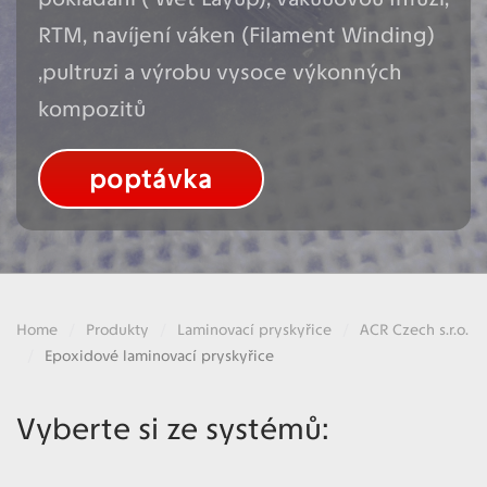
RTM, navíjení váken (Filament Winding)
,pultruzi a výrobu vysoce výkonných
kompozitů
poptávka
Home
Produkty
Laminovací pryskyřice
ACR Czech s.r.o.
Epoxidové laminovací pryskyřice
Vyberte si ze systémů: