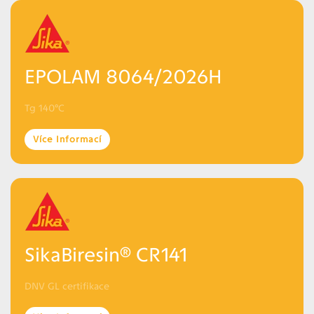
EPOLAM 8064/2026H
Tg 140°C
Více Informací
SikaBiresin® CR141
DNV GL certifikace