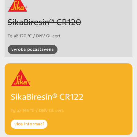
SikaBiresin® CR120
Tg až 120 °C / DNV GL cert.
výroba pozastavena
SikaBiresin® CR122
Tg až 145 °C / DNV GL cert.
více informací